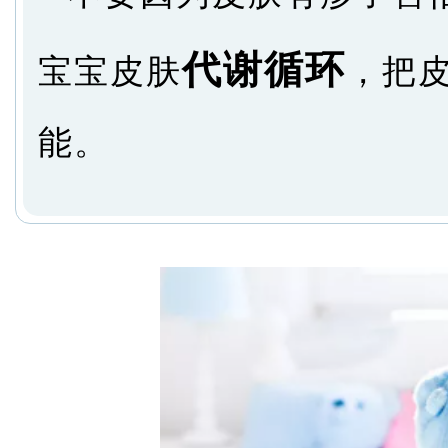
代谢循环
宝宝皮肤
，把
能。